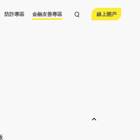
防詐專區
金融友善專區
線上開戶
活動情形
融友善執行情形
宣導專區
版