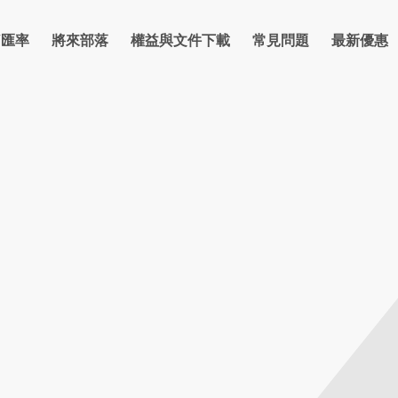
/匯率
將來部落
權益與文件下載
常見問題
最新優惠
率
信貸
房貸
理財
反詐騙宣導專區
卡片
支付繳費
優惠總覽
防詐部落格
金融友善網路銀行
點數
優惠活動資訊
保險
反詐騙宣導
法人
金