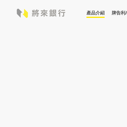
產品介紹
牌告利
牌告利率
存款
外匯
牌告匯