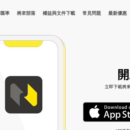
/匯率
將來部落
權益與文件下載
常見問題
最新優惠
率
信貸
房貸
理財
反詐騙宣導專區
卡片
支付繳費
優惠總覽
防詐部落格
金融友善網路銀行
點數
優惠活動資訊
保險
反詐騙宣導
法人
金
開
立即下載將來