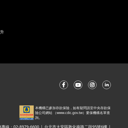
升
本機構已參加存款保險，如有疑問請至中央存款保
險公司網站 （
www.cdic.gov.tw
）要保機構名單查
詢。
線：02-8979-6600
|
台北市大安區敦化南路二段95號6樓
|