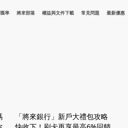
/匯率
將來部落
權益與文件下載
常見問題
最新優惠
率
信貸
房貸
理財
反詐騙宣導專區
卡片
支付繳費
優惠總覽
防詐部落格
金融友善網路銀行
點數
優惠活動資訊
保險
反詐騙宣導
法人
金
碼
「將來銀行」新戶大禮包攻略
你
快收下！刷卡再享最高6%回饋