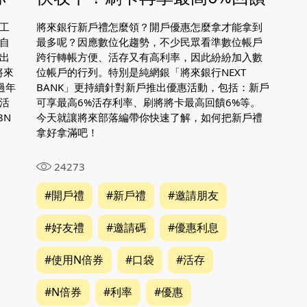
工
將來銀行新戶禮怎麼領？開戶優惠怎麼拿才能拿到
自
最多呢？因應數位化趨勢，不少民眾看準數位帳戶
出
跨行轉帳方便、活存又有高利率，因此紛紛加入數
將來
位帳戶的行列。特別是純網銀「將來銀行NEXT
過年
BANK」更持續針對新戶推出優惠活動，包括：新戶
活
可享最高6%活存利率、刷將將卡最高回饋6%等。
8N
今天就讓將來部落編帶你快速了解，如何把新戶禮
拿好拿滿吧！
24273
#開戶禮
#新戶禮
#邀請朋友
#好友禮
#邀請碼
#優惠利息
#使用N倍券
#口袋
#活存
02-8979-6600
#N倍券
#利率
#優惠