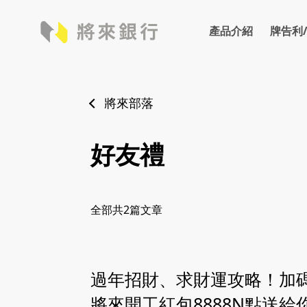
產品介紹
牌告利
牌告利率
存款
外匯
牌告匯
將來部落
好友禮
全部共
2
篇文章
過年招財、求財運攻略！加
將來開工紅包8888N點送給