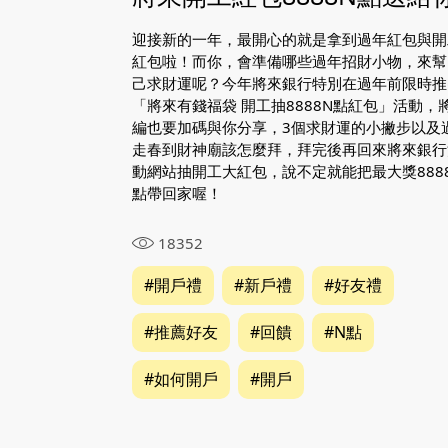
迎接新的一年，最開心的就是拿到過年紅包與開
紅包啦！而你，會準備哪些過年招財小物，來幫
己求財運呢？今年將來銀行特別在過年前限時推
「將來有錢福袋 開工抽8888N點紅包」活動，
編也要加碼與你分享，3個求財運的小撇步以及
走春到財神廟該怎麼拜，拜完後再回來將來銀行
動網站抽開工大紅包，說不定就能把最大獎888
點帶回家喔！
18352
#開戶禮
#新戶禮
#好友禮
#推薦好友
#回饋
#N點
#如何開戶
#開戶