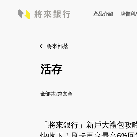
產品介紹
牌告利
牌告利率
存款
外匯
牌告匯
將來部落
活存
全部共
2
篇文章
「將來銀行」新戶大禮包攻
快收下！刷卡再享最高6%回