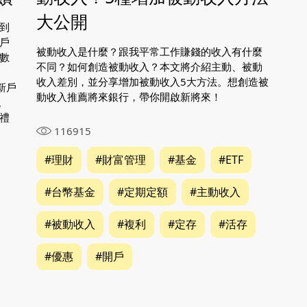
大公開
到
戶
被動收入是什麼？跟我平常工作賺錢的收入有什麼
數
不同？如何創造被動收入？本文將介紹主動、被動
收入差別，並分享增加被動收入5大方法。想創造被
新戶
動收入推薦將來銀行，帶你開啟新將來！
。
禮
116915
#理財
#財富管理
#基金
#ETF
#台幣基金
#定期定額
#主動收入
#被動收入
#複利
#定存
#活存
#優惠
#開戶
02-8979-6600