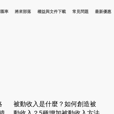
/匯率
將來部落
權益與文件下載
常見問題
最新優惠
率
信貸
房貸
理財
反詐騙宣導專區
卡片
支付繳費
優惠總覽
防詐部落格
金融友善網路銀行
點數
優惠活動資訊
保險
反詐騙宣導
法人
金
略
被動收入是什麼？如何創造被
饋
動收入？5種增加被動收入方法