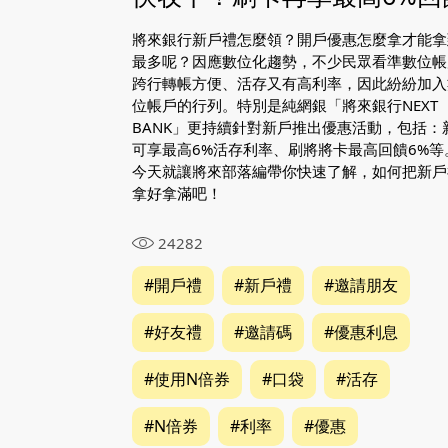
將來銀行新戶禮怎麼領？開戶優惠怎麼拿才能拿
最多呢？因應數位化趨勢，不少民眾看準數位帳
跨行轉帳方便、活存又有高利率，因此紛紛加入
位帳戶的行列。特別是純網銀「將來銀行NEXT
BANK」更持續針對新戶推出優惠活動，包括：
可享最高6%活存利率、刷將將卡最高回饋6%等
今天就讓將來部落編帶你快速了解，如何把新戶
拿好拿滿吧！
24282
#開戶禮
#新戶禮
#邀請朋友
#好友禮
#邀請碼
#優惠利息
#使用N倍券
#口袋
#活存
#N倍券
#利率
#優惠