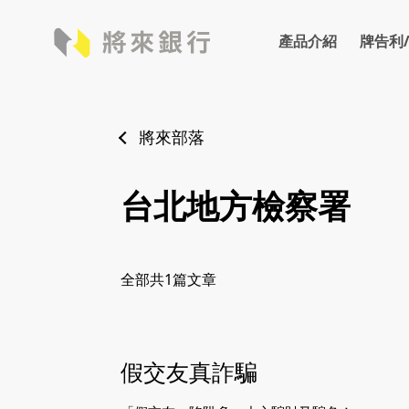
產品介紹
牌告利
牌告利率
存款
外匯
牌告匯
將來部落
台北地方檢察署
全部共
1
篇文章
假交友真詐騙