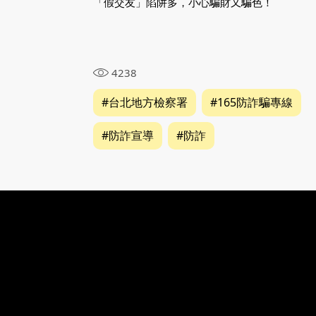
「假交友」陷阱多，小心騙財又騙色！
4238
#台北地方檢察署
#165防詐騙專線
#防詐宣導
#防詐