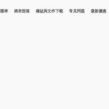
/匯率
將來部落
權益與文件下載
常見問題
最新優惠
率
信貸
房貸
理財
反詐騙宣導專區
卡片
支付繳費
優惠總覽
防詐部落格
金融友善網路銀行
點數
優惠活動資訊
保險
反詐騙宣導
法人
金