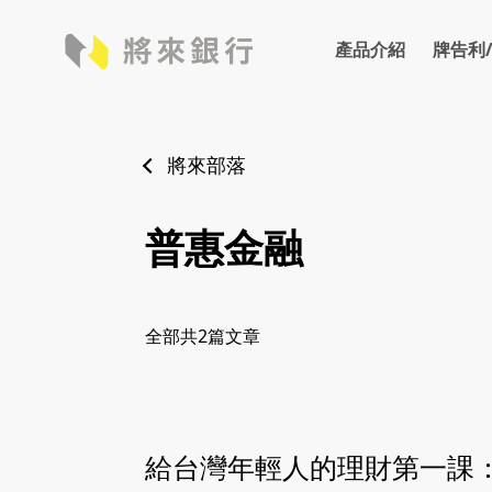
產品介紹
牌告利
牌告利率
存款
外匯
牌告匯
將來部落
普惠金融
全部共
2
篇文章
給台灣年輕人的理財第一課