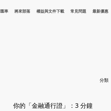
/匯率
將來部落
權益與文件下載
常見問題
最新優惠
率
信貸
房貸
理財
反詐騙宣導專區
卡片
支付繳費
優惠總覽
防詐部落格
金融友善網路銀行
點數
優惠活動資訊
保險
反詐騙宣導
法人
金
分類
：
你的「金融通行證」：3 分鐘