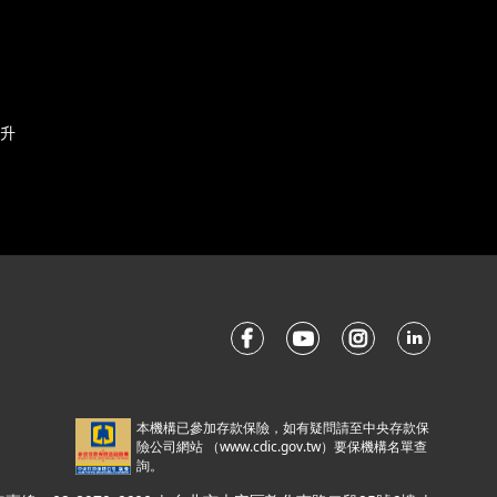
升
本機構已參加存款保險，如有疑問請至中央存款保
險公司網站 （
www.cdic.gov.tw
）要保機構名單查
詢。