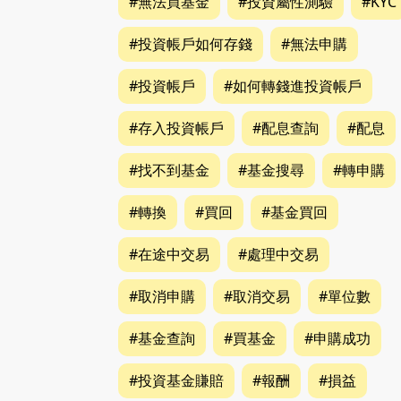
#無法買基金
#投資屬性測驗
#KYC
#投資帳戶如何存錢
#無法申購
#投資帳戶
#如何轉錢進投資帳戶
#存入投資帳戶
#配息查詢
#配息
#找不到基金
#基金搜尋
#轉申購
#轉換
#買回
#基金買回
#在途中交易
#處理中交易
#取消申購
#取消交易
#單位數
#基金查詢
#買基金
#申購成功
#投資基金賺賠
#報酬
#損益