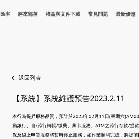
/匯率
將來部落
權益與文件下載
常見問題
最新優惠
率
信貸
房貸
理財
反詐騙宣導專區
卡片
支付繳費
優惠總覽
防詐部落格
金融友善網路銀行
點數
優惠活動資訊
保險
反詐騙宣導
法人
金
返回列表
【系統】系統維護預告2023.2.11
本行為提昇服務品質，預計於2023年02月11日(星期六)AM0
動銀行、自/跨行轉帳/繳費、刷卡服務、ATM之跨行存款/提款
保及線上申貸服務將暫時停止服務，如作業順利完成，將提前