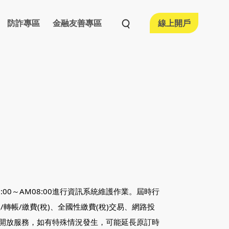
防詐專區
金融友善專區
線上開戶
活動情形
融友善執行情形
宣導專區
0:00～AM08:00進行資訊系統維護作業。屆時行
/轉帳/繳費(稅)、全國性繳費(稅)交易、網路投
開放服務，如有特殊情況發生，可能延長原訂時