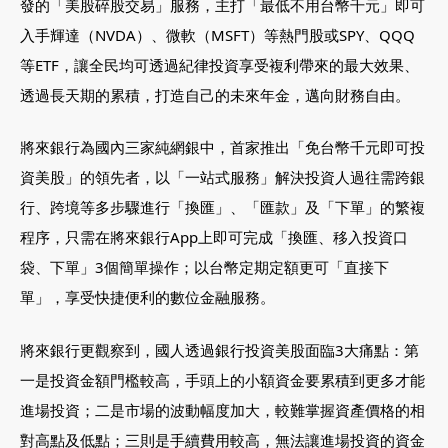
發的「美股碎股交易」服務，主打「最低不用台幣千元」即可
入手輝達（NVDA）、微軟（MSFT）等熱門股或SPY、QQQ
等ETF，讓全民均可透過紀律投資享受複利帶來的最大效果、
透過長天期的累積，打造自己的未來年金，邁向財務自由。
將來銀行為國內三家純網銀中，首家推出「免台幣千元即可投
資美股」的領先者，以「一站式服務」解決投資人過往需跨銀
行、跨境等多步驟進行「換匯」、「匯款」及「下單」的繁複
程序，只需在將來銀行App上即可完成「換匯、移入投資口
袋、下單」3個簡單操作；以台幣定期定額更可「直接下
單」，享受快捷便利的數位金融服務。
將來銀行更觀察到，國人透過銀行投資美股面臨3大痛點：第
一是投資金額門檻較高，手頭上的小額資金要累積到更多才能
進場投資；二是市場的波動幅度加大，較難掌握資產價格的相
對高點及低點；三則是手續費用較高，無法讓進場投資的資金