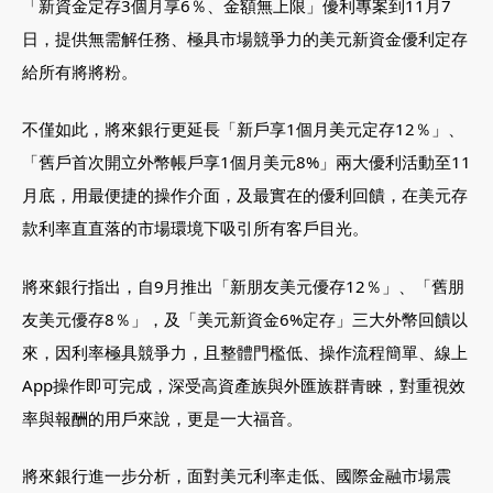
「新資金定存3個月享6％、金額無上限」優利專案到11月7
日，提供無需解任務、極具市場競爭力的美元新資金優利定存
給所有將將粉。
不僅如此，將來銀行更延長「新戶享1個月美元定存12％」、
「舊戶首次開立外幣帳戶享1個月美元8%」兩大優利活動至11
月底，用最便捷的操作介面，及最實在的優利回饋，在美元存
款利率直直落的市場環境下吸引所有客戶目光。
將來銀行指出，自9月推出「新朋友美元優存12％」、「舊朋
友美元優存8％」，及「美元新資金6%定存」三大外幣回饋以
來，因利率極具競爭力，且整體門檻低、操作流程簡單、線上
App操作即可完成，深受高資產族與外匯族群青睞，對重視效
率與報酬的用戶來說，更是一大福音。
將來銀行進一步分析，面對美元利率走低、國際金融市場震