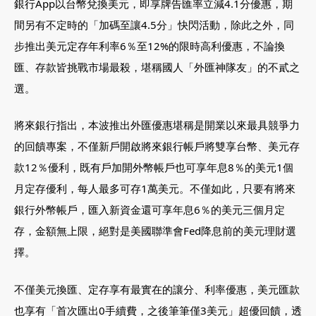
銀行App以台幣兌換美元，即享牌告匯率立減4.1分優惠，期
間另有不定時的「加碼至讓4.5分」快閃活動，除此之外，同
步推出美元定存年利率6％至12%的限時高利優惠，不論換
匯、存款皆挑戰市場最殺，堪稱國人「外匯神隊友」的不貳之
選。
將來銀行指出，本波推出外匯優惠堪稱是開業以來最具競爭力
的回饋專案，不僅新戶開啟將來銀行帳戶將雙享台幣、美元存
款12％優利，既有戶加開外幣帳戶也可享年息8％的美元1個
月定存優利，每人最多可存1萬美元。不僅如此，只要有將來
銀行外幣帳戶，匯入新資金還可享年息6％的美元三個月定
存，金額無上限，絕對是美國聯準會Fed降息前的美元理財選
擇。
不僅美元換匯、定存享有最實在的讓分、利率優惠，美元匯款
也享有「首次匯出0手續費，之後筆筆僅3美元」超優回饋，透