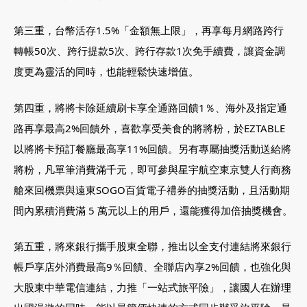
第三重，台幣活存1.5%「金額無上限」，再享每月網路跨行
轉帳50次、跨行提款5次、跨行存款1次免手續費，讓資金調
度更為靈活的同時，也能輕鬆快速增值。
第四重，將將卡除延續刷卡享全通路回饋1％、海外及指定通
路再享最高2%回饋外，喜歡享受美食的將將粉，於EZTABLE
以將將卡預訂餐廳最高享11%回饋。另有專屬抽獎活動送給將
將粉，凡單筆消費滿千元，即可參與星宇航空東京雙人行商務
艙來回機票與遠東SOGO百貨電子禮券的抽獎活動，且活動期
間內累積消費滿 5 萬元以上的用戶，還能獲得加倍抽獎機會。
第五重，將來銀行攜手股東全聯，推出以全支付連結將來銀行
帳戶享店外消費最高9％回饋、全聯店內享2%回饋，也強化與
大股東中華電信連結，力推「一站式旅平險」，讓國人在辦理