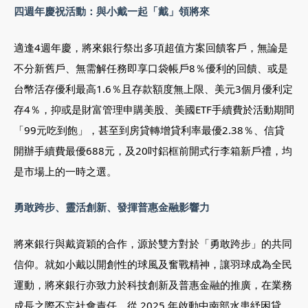
四週年慶祝活動：與小戴一起「戴」領將來
適逢4週年慶，將來銀行祭出多項超值方案回饋客戶，無論是
不分新舊戶、無需解任務即享口袋帳戶8％優利的回饋、或是
台幣活存優利最高1.6％且存款額度無上限、美元3個月優利定
存4％，抑或是財富管理申購美股、美國ETF手續費於活動期間
「99元吃到飽」，甚至到房貸轉增貸利率最優2.38％、信貸
開辦手續費最優688元，及20吋鋁框前開式行李箱新戶禮，均
是市場上的一時之選。
勇敢跨步、靈活創新、發揮普惠金融影響力
將來銀行與戴資穎的合作，源於雙方對於「勇敢跨步」的共同
信仰。就如小戴以開創性的球風及奮戰精神，讓羽球成為全民
運動，將來銀行亦致力於科技創新及普惠金融的推廣，在業務
成長之際不忘社會責任。從 2025 年啟動中南部水患紓困貸