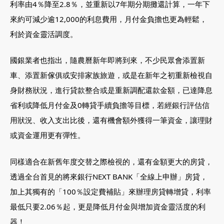
利率由4％降至2.8％，並重新以7年期分期攤還計算，一年下
來約可減少逾12,000的利息費用，月付金負擔也更為輕鬆，
利於資金靈活調度。
國銀業者也指出，隨農曆新年即將到來，不少民眾會添置新
車、添置新傢俱或安排家族旅遊，或是在新年之初重新檢視自
身財務狀況，進行貸款整合或是重新調配還款金額，已達降息
省利或降低月付金及0轉貸手續負擔等目標，若經銀行評估信
用狀況、收入支出比後，還有機會額外獲得一筆資金，讓理財
或資金運用更有彈性。
同樣適合在新舊年度交替之際檢視的，還有金額更大的房貸，
透過全台首見的將來銀行NEXT BANK「全線上申辦」房貸，
加上其獨有的「100％設定費補貼」來辦理房貸轉增貸，利率
最低只要2.06％起，更是降低月付金與增加資金靈活度的利
器！