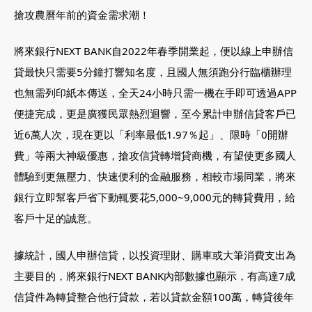
搶攻農曆年前的資金需求潮！
將來銀行NEXT BANK自2022年春季開業起，便以線上申辦信
貸最快只需要5分鐘打響知名度，且國人無須跑分行臨櫃辦理
也無需列印紙本傳送，全天24小時只需一機在手即可透過APP
便捷完成，更是廣獲民眾熱烈迴響，至今累計申辦信貸客戶已
近6萬人次，現在更以「利率最低1.97％起」、限時「0開辦
費」等兩大神級優惠，搶攻信貸轉增貸商機，有望使更多國人
體驗到更無壓力、快速便利的金融服務，相較市場同業，將來
銀行立即幫客戶省下動輒要花5,000~9,000元的轉貸費用，給
客戶十足的誠意。
據統計，國人申辦信貸，以投資理財、購車或大筆消費支出為
主要目的，將來銀行NEXT BANK內部數據也顯示，有高達7成
信貸件為轉貸整合他行貸款，若以貸款金額100萬，轉貸後年